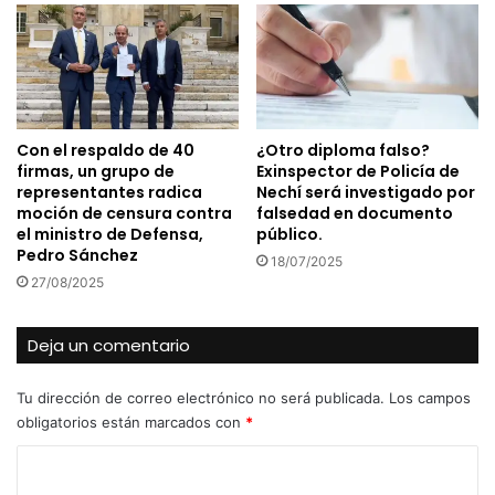
Con el respaldo de 40
¿Otro diploma falso?
firmas, un grupo de
Exinspector de Policía de
representantes radica
Nechí será investigado por
moción de censura contra
falsedad en documento
el ministro de Defensa,
público.
Pedro Sánchez
18/07/2025
27/08/2025
Deja un comentario
Tu dirección de correo electrónico no será publicada.
Los campos
obligatorios están marcados con
*
C