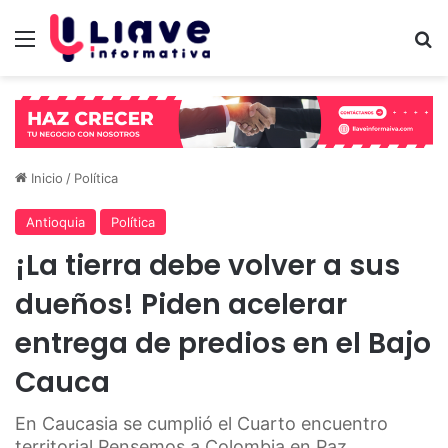
Menú
B
Inicio
/
Política
Antioquia
Política
¡La tierra debe volver a sus
dueños! Piden acelerar
entrega de predios en el Bajo
Cauca
En Caucasia se cumplió el Cuarto encuentro
territorial Pensemos a Colombia en Paz