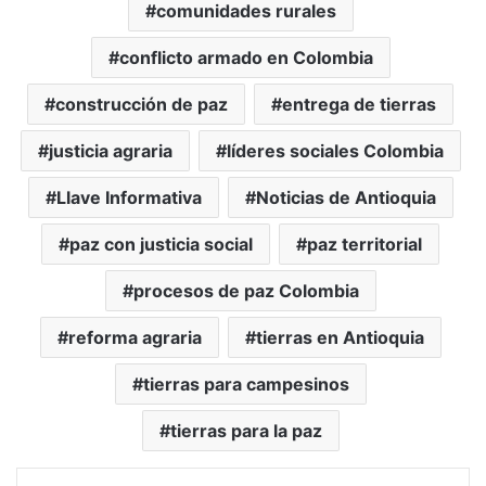
comunidades rurales
conflicto armado en Colombia
construcción de paz
entrega de tierras
justicia agraria
líderes sociales Colombia
Llave Informativa
Noticias de Antioquia
paz con justicia social
paz territorial
procesos de paz Colombia
reforma agraria
tierras en Antioquia
tierras para campesinos
tierras para la paz
LinkedIn
Tumblr
Pinterest
Reddit
VKontakte
Compartir vía Mail