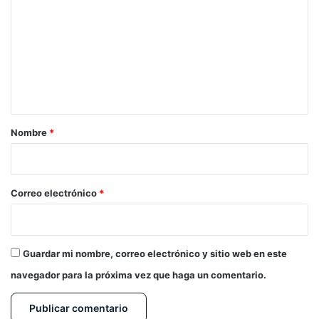
o
m
e
n
t
a
r
Nombre
*
i
o
*
Correo electrónico
*
Guardar mi nombre, correo electrónico y sitio web en este
navegador para la próxima vez que haga un comentario.