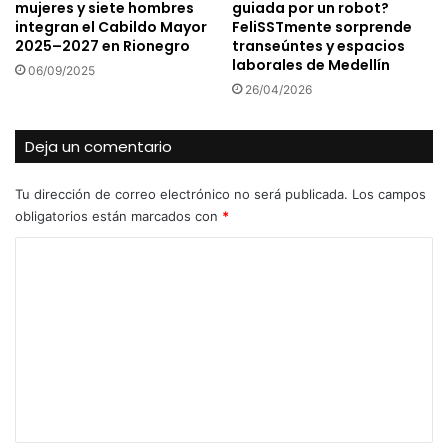
mujeres y siete hombres
guiada por un robot?
integran el Cabildo Mayor
FeliSSTmente sorprende
2025–2027 en Rionegro
transeúntes y espacios
laborales de Medellín
06/09/2025
26/04/2026
Deja un comentario
Tu dirección de correo electrónico no será publicada.
Los campos
obligatorios están marcados con
*
C
o
m
e
n
t
a