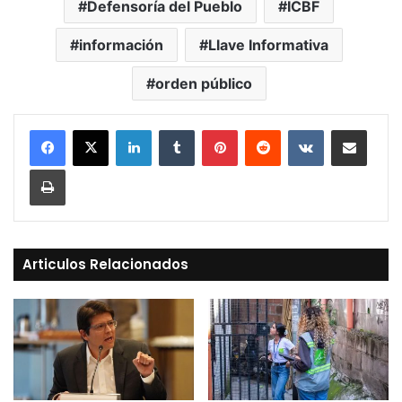
Defensoría del Pueblo
ICBF
información
Llave Informativa
orden público
LinkedIn
Tumblr
Pinterest
Reddit
VKontakte
Compartir vía Mail
Print
Articulos Relacionados