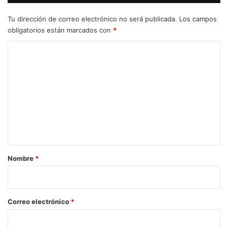
Tu dirección de correo electrónico no será publicada.
Los campos
obligatorios están marcados con
*
C
o
m
e
n
t
a
r
Nombre
*
i
o
*
Correo electrónico
*