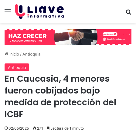
Menú
B
Inicio
/
Antioquia
Antioquia
En Caucasia, 4 menores
fueron cobijados bajo
medida de protección del
ICBF
02/05/2025
271
Lectura de 1 minuto