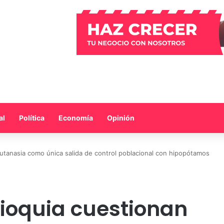
al
Política
Economía
Opinión
utanasia como única salida de control poblacional con hipopótamos
ioquia cuestionan