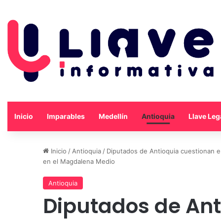
Inicio
Imparables
Medellín
Antioquia
Llave Leg
Inicio
/
Antioquia
/
Diputados de Antioquia cuestionan e
en el Magdalena Medio
Antioquia
Diputados de Ant