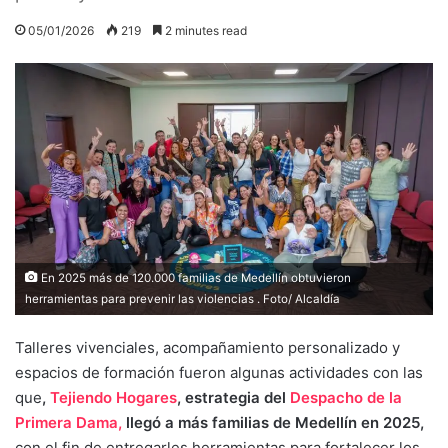
05/01/2026
219
2 minutes read
En 2025 más de 120.000 familias de Medellín obtuvieron
herramientas para prevenir las violencias . Foto/ Alcaldía
Talleres vivenciales, acompañamiento personalizado y
espacios de formación fueron algunas actividades con las
que
,
Tejiendo Hogares
, estrategia del
Despacho de la
Primera Dama,
llegó a más familias de Medellín en 2025,
con el fin de entregarles herramientas para fortalecer los