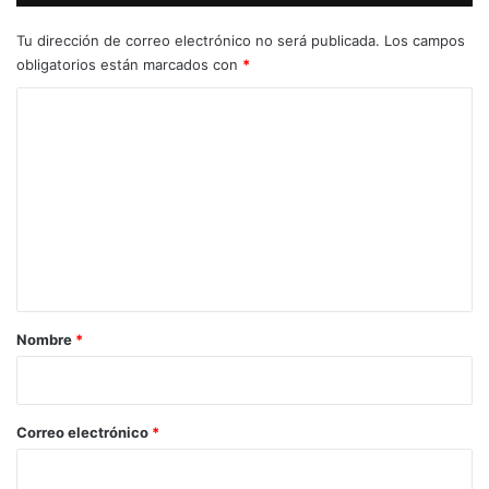
Tu dirección de correo electrónico no será publicada.
Los campos
obligatorios están marcados con
*
C
o
m
e
n
t
a
r
Nombre
*
i
o
*
Correo electrónico
*