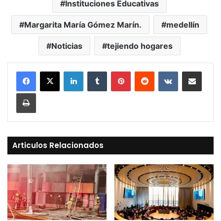
Instituciones Educativas
Margarita María Gómez Marín.
medellín
Noticias
tejiendo hogares
LinkedIn
Tumblr
Pinterest
Reddit
VKontakte
Compartir vía Mail
Print
Articulos Relacionados