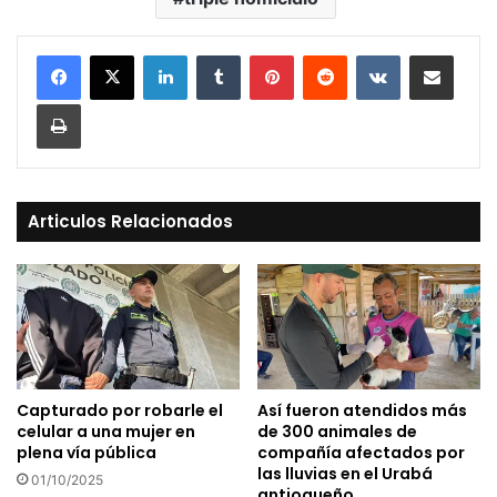
LinkedIn
Tumblr
Pinterest
Reddit
VKontakte
Compartir vía Mail
Print
Articulos Relacionados
Capturado por robarle el
Así fueron atendidos más
celular a una mujer en
de 300 animales de
plena vía pública
compañía afectados por
las lluvias en el Urabá
01/10/2025
antioqueño