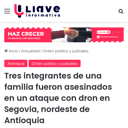
Menú
B
Inicio
/
Actualidad
/
Orden público y judiciales
Antioquia
Orden público y judiciales
Tres integrantes de una
familia fueron asesinados
en un ataque con dron en
Segovia, nordeste de
Antioquia