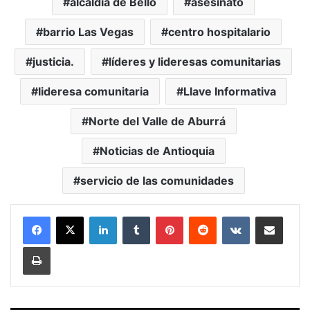
alcaldía de Bello
asesinato
barrio Las Vegas
centro hospitalario
justicia.
líderes y lideresas comunitarias
lideresa comunitaria
Llave Informativa
Norte del Valle de Aburrá
Noticias de Antioquia
servicio de las comunidades
LinkedIn
Tumblr
Pinterest
Reddit
VKontakte
Compartir vía Mail
Print