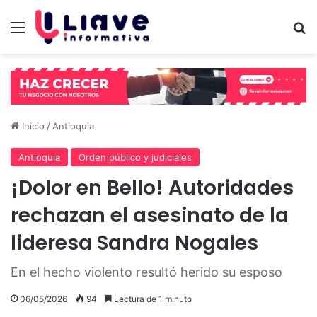
Menú
B
Inicio
/
Antioquia
Antioquia
Orden público y judiciales
¡Dolor en Bello! Autoridades
rechazan el asesinato de la
lideresa Sandra Nogales
En el hecho violento resultó herido su esposo
06/05/2026
94
Lectura de 1 minuto