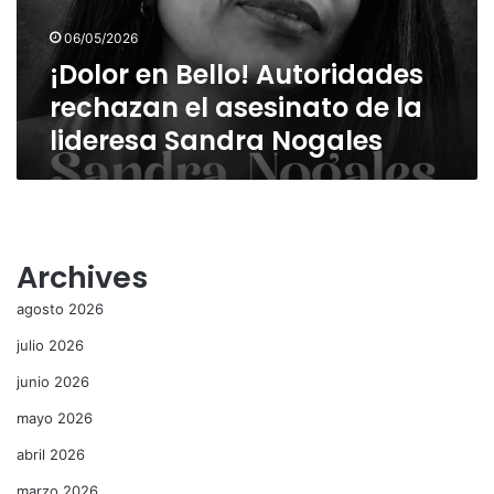
de
06/05/2026
la
¡Dolor en Bello! Autoridades
lideresa
Sandra
rechazan el asesinato de la
Nogales
lideresa Sandra Nogales
Archives
agosto 2026
julio 2026
junio 2026
mayo 2026
abril 2026
marzo 2026