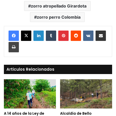
zorro atropellado Girardota
zorro perro Colombia
LinkedIn
Tumblr
Pinterest
Reddit
VKontakte
Compartir vía Mail
Print
Articulos Relacionados
A 14 años de la Ley de
Alcaldía de Bello