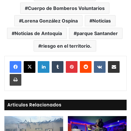
Cuerpo de Bomberos Voluntarios
Lorena González Ospina
Noticias
Noticias de Antoquia
parque Santander
riesgo en el territorio.
LinkedIn
Tumblr
Pinterest
Reddit
VKontakte
Compartir vía Mail
Print
Articulos Relacionados