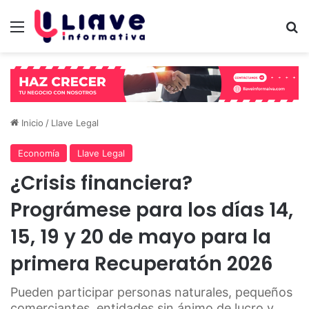
Menú
B
Inicio
/
Llave Legal
Economía
Llave Legal
¿Crisis financiera?
Prográmese para los días 14,
15, 19 y 20 de mayo para la
primera Recuperatón 2026
Pueden participar personas naturales, pequeños
comerciantes, entidades sin ánimo de lucro y