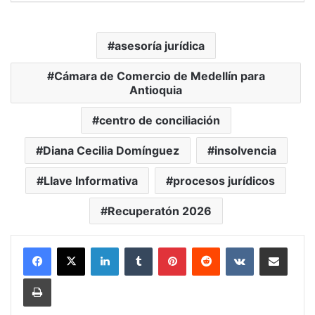
asesoría jurídica
Cámara de Comercio de Medellín para
Antioquia
centro de conciliación
Diana Cecilia Domínguez
insolvencia
Llave Informativa
procesos jurídicos
Recuperatón 2026
LinkedIn
Tumblr
Pinterest
Reddit
VKontakte
Compartir vía Mail
Print