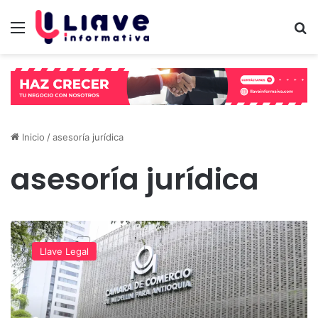
Menú
B
Inicio
/
asesoría jurídica
asesoría jurídica
¿Crisis
financiera?
Llave Legal
Prográmese
para
los
días
14,