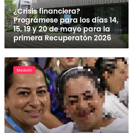
10/05/2026
15,
¿Crisis financiera?
19
Prográmese para los días 14,
y
20
15, 19 y 20 de mayo para la
de
primera Recuperatón 2026
mayo
para
la
primera
Se
Recuperatón
gradúaron
2026
Medellín
100
personas
privadas
de
la
libertad
en
El
Pedregal