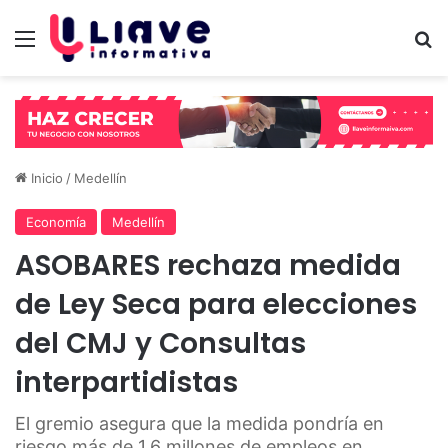
Menú
B
Inicio
/
Medellín
Economía
Medellín
ASOBARES rechaza medida
de Ley Seca para elecciones
del CMJ y Consultas
interpartidistas
El gremio asegura que la medida pondría en
riesgo más de 1,6 millones de empleos en