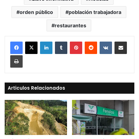
orden público
población trabajadora
restaurantes
LinkedIn
Tumblr
Pinterest
Reddit
VKontakte
Compartir vía Mail
Print
Articulos Relacionados