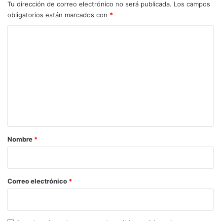
Tu dirección de correo electrónico no será publicada.
Los campos
obligatorios están marcados con
*
C
o
m
e
n
t
a
r
Nombre
*
i
o
*
Correo electrónico
*