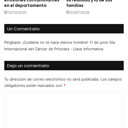
emisiones contaminantes
su realidad y la de sus
en el departamento
familias
10/12/2025
03/07/2026
Un Comentario
Pingback:
¡Cuidarte no te hace menos hombre! 11 de junio Día
Internacional del Cáncer de Próstata - Llave Informativa
Deja un comentario
Tu dirección de correo electrónico no será publicada.
Los campos
obligatorios están marcados con
*
C
o
m
e