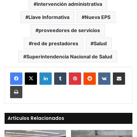
intervención administrativa
Llave Informativa
Nueva EPS
proveedores de servicios
red de prestadores
Salud
Superintendencia Nacional de Salud
LinkedIn
Tumblr
Pinterest
Reddit
VKontakte
Compartir vía Mail
Print
Articulos Relacionados