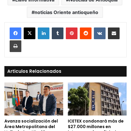
noticias Oriente antioqueño
LinkedIn
Tumblr
Pinterest
Reddit
VKontakte
Compartir vía Mail
Print
Articulos Relacionados
Avanza socialización del
ICETEX condonará más de
Área Metropolitana del
$27.000 millones en