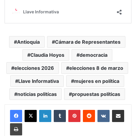
Antioquia
Cámara de Representantes
Claudia Hoyos
democracia
elecciones 2026
elecciones 8 de marzo
Llave Informativa
mujeres en política
noticias politícas
propuestas políticas
LinkedIn
Tumblr
Pinterest
Reddit
VKontakte
Compartir vía Mail
Print