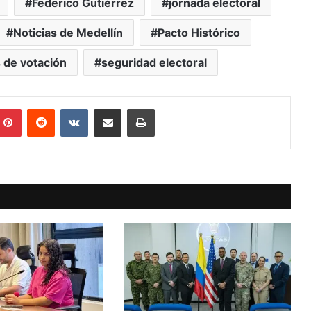
Federico Gutiérrez
jornada electoral
Noticias de Medellín
Pacto Histórico
 de votación
seguridad electoral
mblr
Pinterest
Reddit
VKontakte
Compartir vía Mail
Print