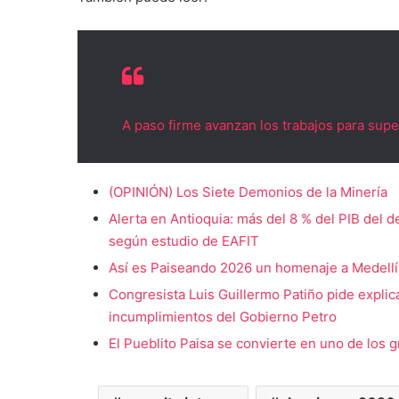
A paso firme avanzan los trabajos para supe
(OPINIÓN) Los Siete Demonios de la Minería
Alerta en Antioquia: más del 8 % del PIB del 
según estudio de EAFIT
Así es Paiseando 2026 un homenaje a Medellín 
Congresista Luis Guillermo Patiño pide explic
incumplimientos del Gobierno Petro
El Pueblito Paisa se convierte en uno de los g