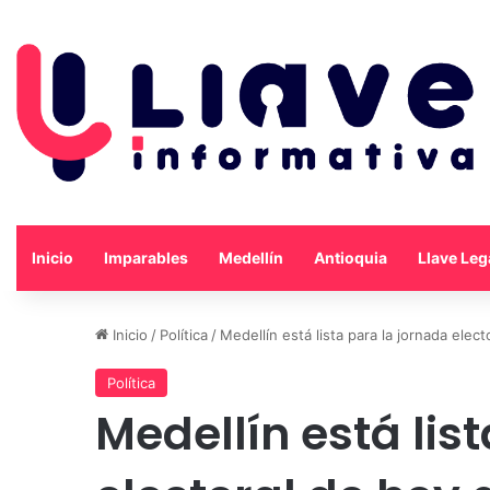
Inicio
Imparables
Medellín
Antioquia
Llave Leg
Inicio
/
Política
/
Medellín está lista para la jornada ele
Política
Medellín está lis