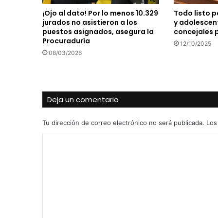
¡Ojo al dato! Por lo menos 10.329
Todo listo p
jurados no asistieron a los
y adolescen
puestos asignados, asegura la
concejales p
Procuraduría
12/10/2025
08/03/2026
Deja un comentario
Tu dirección de correo electrónico no será publicada.
Los
C
o
m
e
n
t