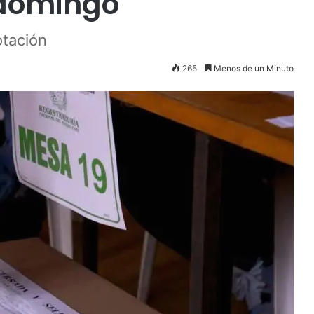
 domingo
otación
265
Menos de un Minuto