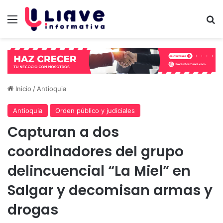
Menú
B
Inicio
/
Antioquia
Antioquia
Orden público y judiciales
Capturan a dos
coordinadores del grupo
delincuencial “La Miel” en
Salgar y decomisan armas y
drogas