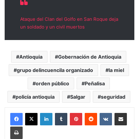
Ataque del Clan del Golfo en San Roque deja
un soldado y un civil muertos
Antioquia
Gobernación de Antioquia
grupo delincuencila organizado
la miel
orden público
Peñalisa
policía antioquia
Salgar
seguridad
LinkedIn
Tumblr
Pinterest
Reddit
VKontakte
Compartir vía Mail
Print