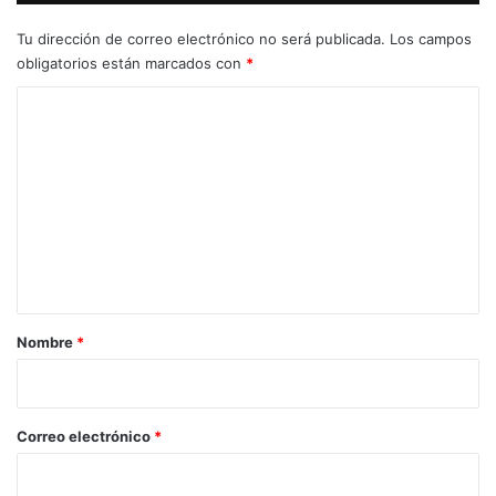
Tu dirección de correo electrónico no será publicada.
Los campos
obligatorios están marcados con
*
C
o
m
e
n
t
a
r
Nombre
*
i
o
*
Correo electrónico
*