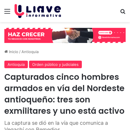
Menú
B
Inicio
/
Antioquia
Antioquia
Orden público y judiciales
Capturados cinco hombres
armados en vía del Nordeste
antioqueño: tres son
exmilitares y uno está activo
La captura se dió en la vía que comunica a
Vegachí con Remedios