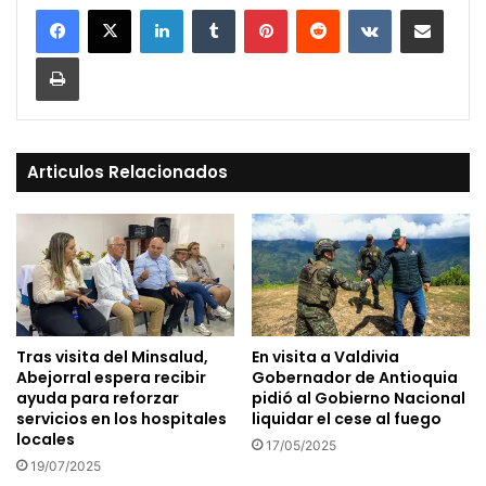
LinkedIn
Tumblr
Pinterest
Reddit
VKontakte
Compartir vía Mail
Print
Articulos Relacionados
Tras visita del Minsalud,
En visita a Valdivia
Abejorral espera recibir
Gobernador de Antioquia
ayuda para reforzar
pidió al Gobierno Nacional
servicios en los hospitales
liquidar el cese al fuego
locales
17/05/2025
19/07/2025