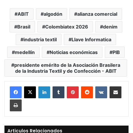
ABIT
algodón
alianza comercial
Brasil
Colombiatex 2026
denim
industria textil
Llave Informatica
medellín
Noticias económicas
PIB
presidente emérito de la Asociación Brasilera
de la Industria Textil y de Confección - ABIT
LinkedIn
Tumblr
Pinterest
Reddit
VKontakte
Compartir vía Mail
Print
Articulos Relacionados