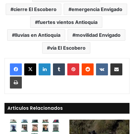
cierre El Escobero
emergencia Envigado
fuertes vientos Antioquia
lluvias en Antioquia
movilidad Envigado
vía El Escobero
LinkedIn
Tumblr
Pinterest
Reddit
VKontakte
Compartir vía Mail
Print
Articulos Relacionados