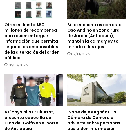
Ofrecen hasta $50
Si te encuentras con este
millones de recompensa
Oso Andino en zona rural
para quien entregue
de Jardín (Antioquia),
información que permita
mantén la calma y evita
llegar a los responsables
mirarlo a los ojos
de la alteración del orden
02/11/2025
público
26/03/2026
Así cayó alias “Churro”,
¡No se deje engañar! La
presunto cabecilla del
Cámara de Comercio
Clan del Golfo en el norte
advierte sobre personas
de Antioquia
que piden información