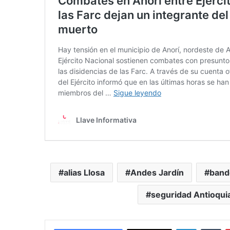
alias Llosa
Andes Jardín
band
seguridad Antioqui
LinkedIn
Tu