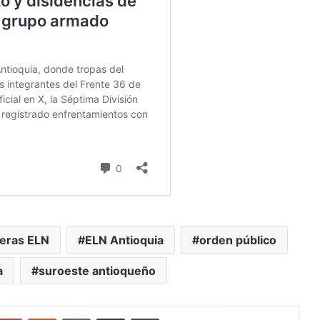
eras ELN
ELN Antioquia
orden público
a
suroeste antioqueño
mblr
Pinterest
Reddit
VKontakte
Compartir vía Mail
Print