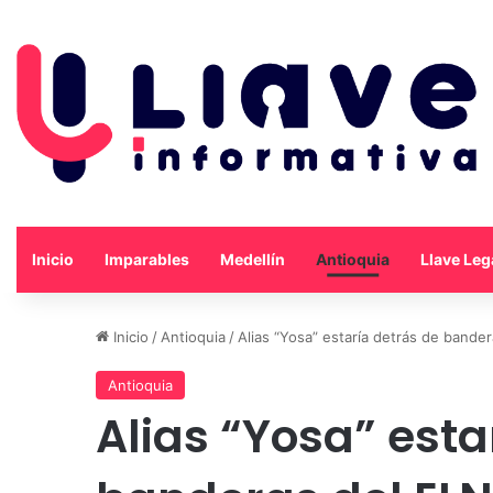
Inicio
Imparables
Medellín
Antioquia
Llave Leg
Inicio
/
Antioquia
/
Alias “Yosa” estaría detrás de bande
Antioquia
Alias “Yosa” esta