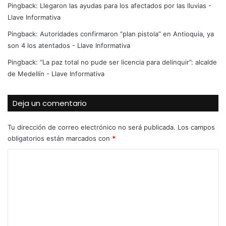
Pingback:
Llegaron las ayudas para los afectados por las lluvias -
Llave Informativa
Pingback:
Autoridades confirmaron “plan pistola” en Antioquia, ya
son 4 los atentados - Llave Informativa
Pingback:
“La paz total no pude ser licencia para delinquir”: alcalde
de Medellín - Llave Informativa
Deja un comentario
Tu dirección de correo electrónico no será publicada.
Los campos
obligatorios están marcados con
*
C
o
m
e
n