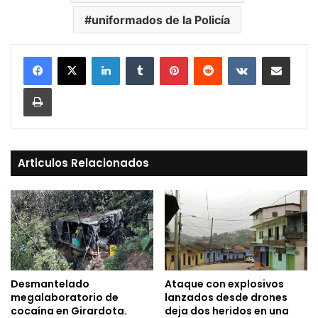
uniformados de la Policía
LinkedIn
Tumblr
Pinterest
Reddit
VKontakte
Compartir vía Mail
Print
Articulos Relacionados
Desmantelado
Ataque con explosivos
megalaboratorio de
lanzados desde drones
cocaína en Girardota.
deja dos heridos en una