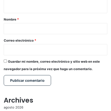
t
a
r
Nombre
*
i
o
*
Correo electrónico
*
Guardar mi nombre, correo electrónico y sitio web en este
navegador para la próxima vez que haga un comentario.
Archives
agosto 2026