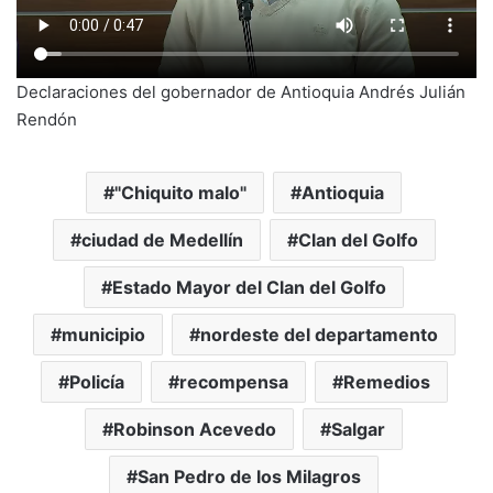
Declaraciones del gobernador de Antioquia Andrés Julián
Rendón
"Chiquito malo"
Antioquia
ciudad de Medellín
Clan del Golfo
Estado Mayor del Clan del Golfo
municipio
nordeste del departamento
Policía
recompensa
Remedios
Robinson Acevedo
Salgar
San Pedro de los Milagros