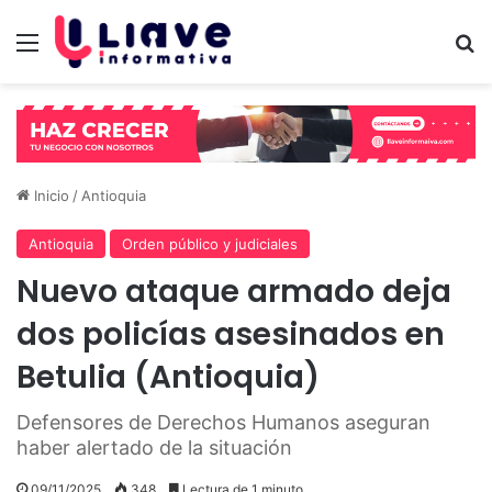
Menú
B
Inicio
/
Antioquia
Antioquia
Orden público y judiciales
Nuevo ataque armado deja
dos policías asesinados en
Betulia (Antioquia)
Defensores de Derechos Humanos aseguran
haber alertado de la situación
09/11/2025
348
Lectura de 1 minuto