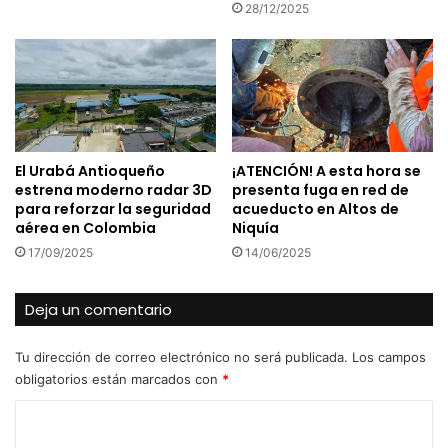
28/12/2025
El Urabá Antioqueño
¡ATENCIÓN! A esta hora se
estrena moderno radar 3D
presenta fuga en red de
para reforzar la seguridad
acueducto en Altos de
aérea en Colombia
Niquía
17/09/2025
14/06/2025
Deja un comentario
Tu dirección de correo electrónico no será publicada.
Los campos
obligatorios están marcados con
*
C
o