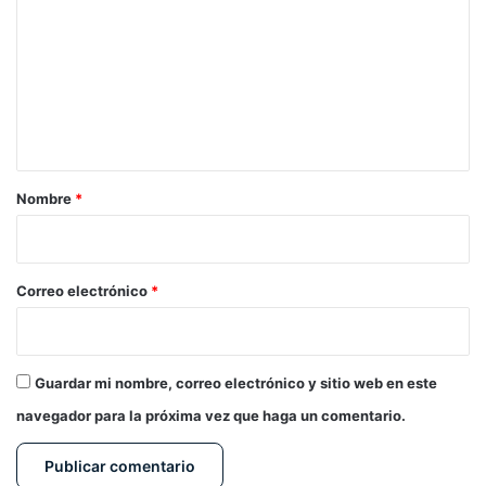
m
e
n
t
a
r
Nombre
*
i
o
*
Correo electrónico
*
Guardar mi nombre, correo electrónico y sitio web en este
navegador para la próxima vez que haga un comentario.