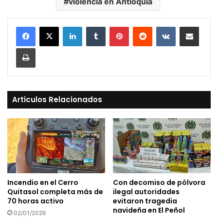
violencia en Antioquia
LinkedIn
Tumblr
Pinterest
Reddit
VKontakte
Compartir vía Mail
Print
Articulos Relacionados
Incendio en el Cerro
Con decomiso de pólvora
Quitasol completa más de
ilegal autoridades
70 horas activo
evitaron tragedia
navideña en El Peñol
02/01/2026