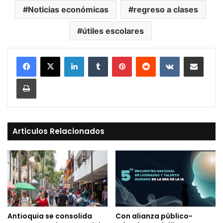
Noticias económicas
regreso a clases
útiles escolares
LinkedIn
Tumblr
Pinterest
Reddit
VKontakte
Compartir vía Mail
Print
Articulos Relacionados
Antioquia se consolida
Con alianza público-