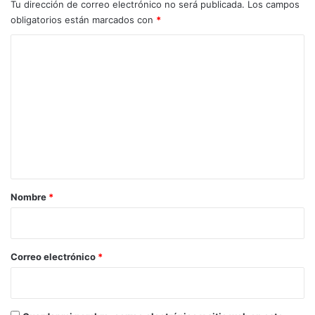
Tu dirección de correo electrónico no será publicada.
Los campos
obligatorios están marcados con
*
C
o
m
e
n
t
a
r
Nombre
*
i
o
*
Correo electrónico
*