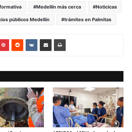
nformativa
Medellín más cerca
Noticicas
cios públicos Medellín
trámites en Palmitas
mblr
Pinterest
Reddit
VKontakte
Compartir vía Mail
Print