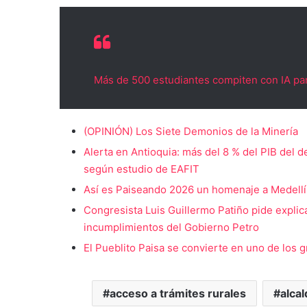
Más de 500 estudiantes compiten con IA par
(OPINIÓN) Los Siete Demonios de la Minería
Alerta en Antioquia: más del 8 % del PIB del 
según estudio de EAFIT
Así es Paiseando 2026 un homenaje a Medellín 
Congresista Luis Guillermo Patiño pide explic
incumplimientos del Gobierno Petro
El Pueblito Paisa se convierte en uno de los g
acceso a trámites rurales
alcal