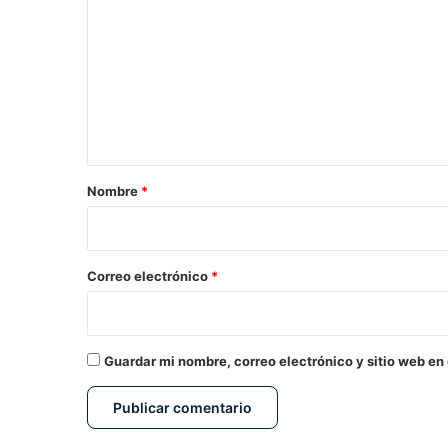
o
m
e
n
t
a
r
Nombre
*
i
o
*
Correo electrónico
*
Guardar mi nombre, correo electrónico y sitio web en