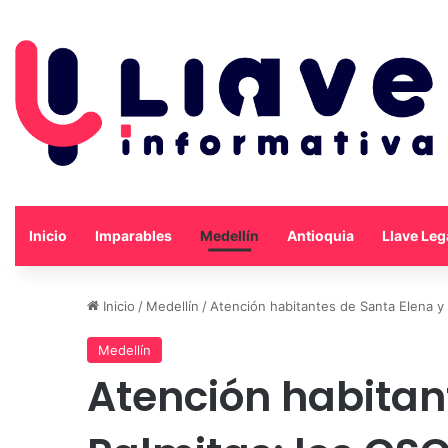
Inicio
Imparables
Medellín
Antioquia
Llave Leg
Inicio
/
Medellín
/
Atención habitantes de Santa Elena y 
Medellín
Atención habitan