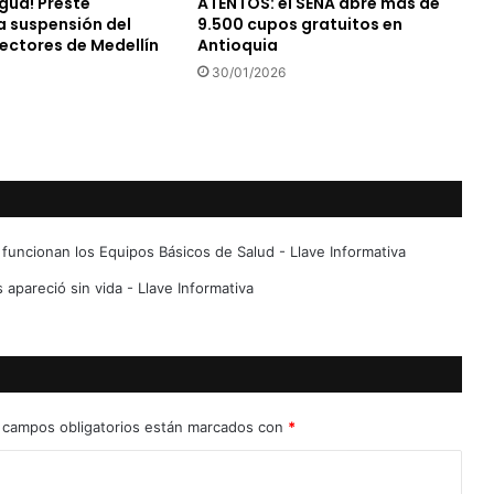
gua! Preste
ATENTOS: el SENA abre más de
a suspensión del
9.500 cupos gratuitos en
sectores de Medellín
Antioquia
30/01/2026
sí funcionan los Equipos Básicos de Salud - Llave Informativa
 apareció sin vida - Llave Informativa
 campos obligatorios están marcados con
*