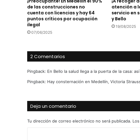
¡Preocupante! En Medellín el 90%
¡A recoger a
de las construcciones no
atención a l
cuenta con licencias y hay 64
servicio en 
puntos críticos por ocupación
y Bello
ilegal
19/08/2025
07/06/2025
2 Comentarios
Pingback:
En Bello la salud llega a la puerta de la casa: a
Pingback:
Hay consternación en Medellín, Victoria Strauss
Deja un comentario
Tu dirección de correo electrónico no será publicada.
Los
C