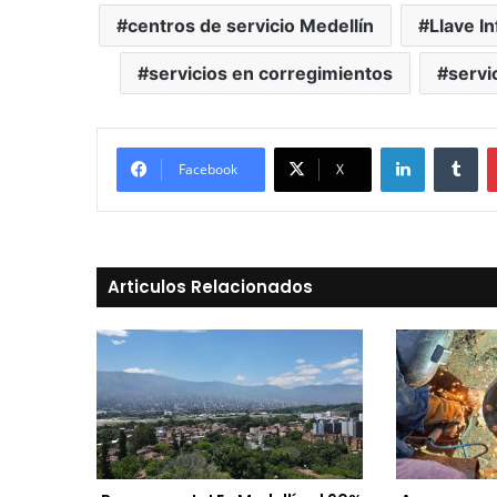
centros de servicio Medellín
Llave I
servicios en corregimientos
servi
LinkedIn
Tu
Facebook
X
Articulos Relacionados