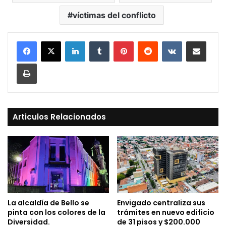
víctimas del conflicto
LinkedIn
Tumblr
Pinterest
Reddit
VKontakte
Compartir vía Mail
Print
Articulos Relacionados
La alcaldía de Bello se
Envigado centraliza sus
pinta con los colores de la
trámites en nuevo edificio
Diversidad.
de 31 pisos y $200.000