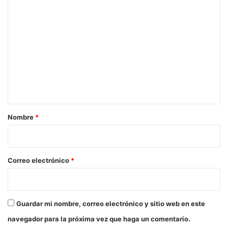
C
o
m
e
n
t
a
r
Nombre
*
i
o
*
Correo electrónico
*
Guardar mi nombre, correo electrónico y sitio web en este
navegador para la próxima vez que haga un comentario.