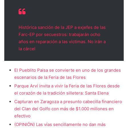
Histórica sanción de la JEP a exjefes de las
Farc-EP por secuestros: trabajarán ocho
años en reparación a las víctimas. No irán a
la cárcel
El Pueblito Paisa se convierte en uno de los grandes
escenarios de la Feria de las Flores
Parque Arví invita a vivir la Feria de las Flores desde
el corazón de la tradición silletera: Santa Elena
Capturan en Zaragoza a presunto cabecilla financiero
del Clan del Golfo con más de $1.000 millones en
efectivo
(OPINIÓN) Las vías sencillamente no dan más