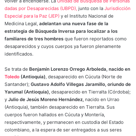
volver a encenderse. La
Unidad de Búsqueda de Personas
dadas por Desaparecidas (UBPD),
junto con la
Jurisdicción
Especial para la Paz (JEP)
y el Instituto Nacional de
Medicina Legal,
adelantan una nueva fase de la
estrategia de Búsqueda Inversa para localizar a los
familiares de tres hombres
que fueron reportados como
desaparecidos y cuyos cuerpos ya fueron plenamente
identificados.
Se trata de
Benjamín Lorenzo Orrego Arboleda, nacido en
Toledo
(Antioquia)
, desaparecido en Cúcuta (Norte de
Santander);
Gustavo Adolfo Villegas Jaramillo, oriundo de
Yarumal (Antioquia),
desaparecido en Tierralta (Córdoba);
y
Julio de Jesús Moreno Hernández,
nacido en Urrao
(Antioquia), también desaparecido en Tierralta. Sus
cuerpos fueron hallados en Cúcuta y Montería,
respectivamente, y permanecen en custodia del Estado
colombiano, a la espera de ser entregados a sus seres