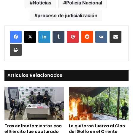
Noticias
Policía Nacional
proceso de judicialización
LinkedIn
Tumblr
Pinterest
Reddit
VKontakte
Compartir vía Mail
Print
Articulos Relacionados
Tras enfrentamientos con
Le quitaron fuerza al Clan
el Ejército fue capturado
del Golfo en el Oriente