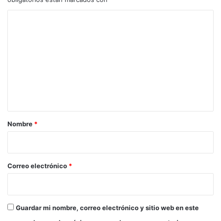
C
o
m
e
n
t
a
r
Nombre
*
i
o
*
Correo electrónico
*
Guardar mi nombre, correo electrónico y sitio web en este