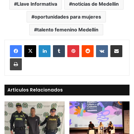
Llave Informativa
noticias de Medellin
oportunidades para mujeres
talento femenino Medellín
LinkedIn
Tumblr
Pinterest
Reddit
VKontakte
Compartir vía Mail
Print
Articulos Relacionados