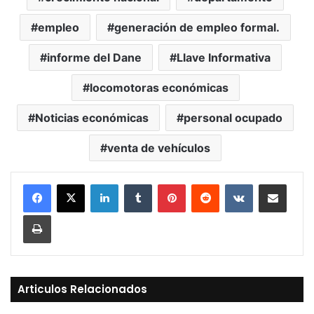
empleo
generación de empleo formal.
informe del Dane
Llave Informativa
locomotoras económicas
Noticias económicas
personal ocupado
venta de vehículos
LinkedIn
Tumblr
Pinterest
Reddit
VKontakte
Compartir vía Mail
Print
Articulos Relacionados