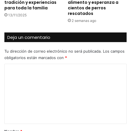
tradición y experiencias
alimento y esperanza a
para toda la familia
cientos de perros
rescatados
13/11/2025
2 semanas ago
Deja un comentario
Tu dirección de correo electrónico no será publicada.
Los campos
obligatorios están marcados con
*
C
o
m
e
n
t
a
r