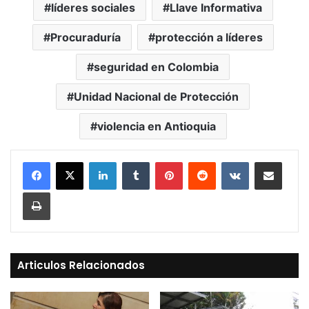
líderes sociales
Llave Informativa
Procuraduría
protección a líderes
seguridad en Colombia
Unidad Nacional de Protección
violencia en Antioquia
LinkedIn
Tumblr
Pinterest
Reddit
VKontakte
Compartir vía Mail
Print
Articulos Relacionados