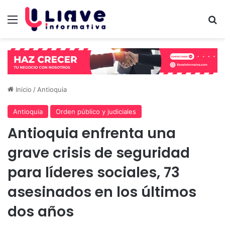
Menú
B
Inicio
/
Antioquia
Antioquia
Orden público y judiciales
Antioquia enfrenta una
grave crisis de seguridad
para líderes sociales, 73
asesinados en los últimos
dos años