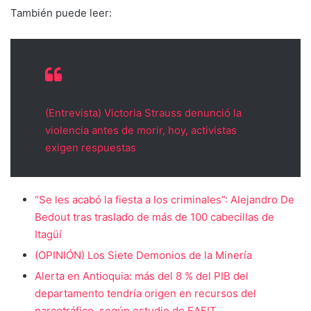
También puede leer:
(Entrevista) Victoria Strauss denunció la
violencia antes de morir, hoy, activistas
exigen respuestas
“Se les acabó la fiesta a los criminales”: Alejandro De
Bedout tras traslado de más de 100 cabecillas de
Itagüí
(OPINIÓN) Los Siete Demonios de la Minería
Alerta en Antioquia: más del 8 % del PIB del
departamento tendría origen en recursos del
narcotráfico, según estudio de EAFIT