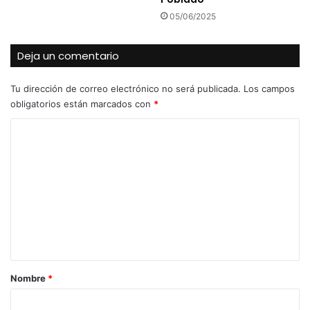
05/06/2025
Deja un comentario
Tu dirección de correo electrónico no será publicada.
Los campos
obligatorios están marcados con
*
C
o
m
e
n
t
a
r
Nombre
*
i