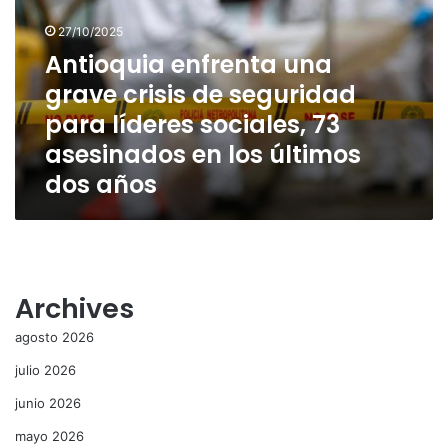
crisis
27/10/2025
de
seguridad
Antioquia enfrenta una
para
grave crisis de seguridad
líderes
para líderes sociales, 73
sociales,
73
asesinados en los últimos
asesinados
dos años
en
los
últimos
dos
años
Archives
agosto 2026
julio 2026
junio 2026
mayo 2026