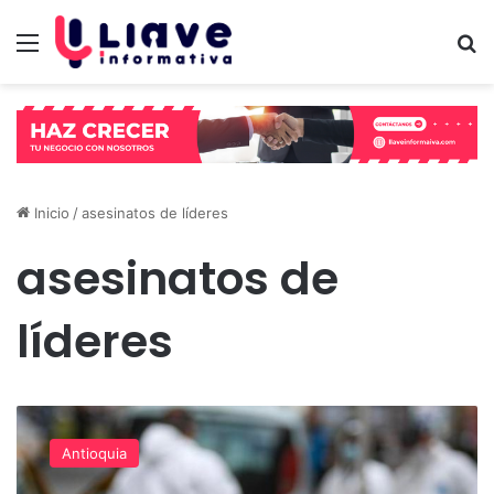
Menú
B
Inicio
/
asesinatos de líderes
asesinatos de
líderes
Antioquia
enfrenta
Antioquia
una
grave