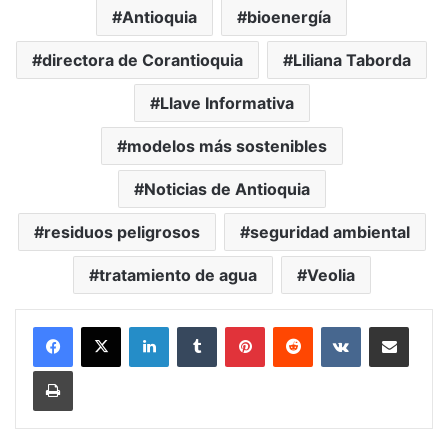
Antioquia
bioenergía
directora de Corantioquia
Liliana Taborda
Llave Informativa
modelos más sostenibles
Noticias de Antioquia
residuos peligrosos
seguridad ambiental
tratamiento de agua
Veolia
LinkedIn
Tumblr
Pinterest
Reddit
VKontakte
Compartir vía Mail
Print