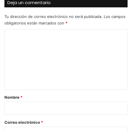
Deja un comentario
Tu dirección de correo electrónico no será publicada.
Los campos
obligatorios están marcados con
*
C
o
m
e
n
t
a
r
Nombre
*
i
o
*
Correo electrónico
*