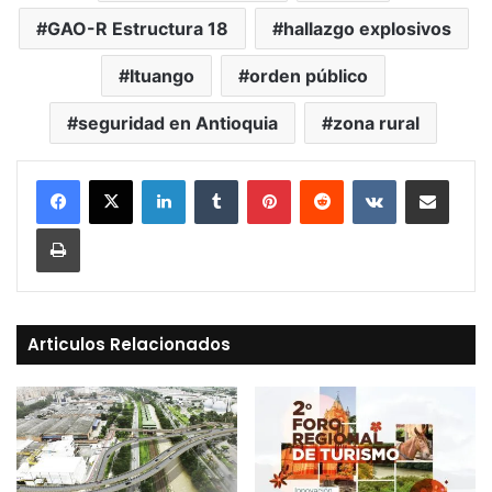
GAO-R Estructura 18
hallazgo explosivos
Ituango
orden público
seguridad en Antioquia
zona rural
LinkedIn
Tumblr
Pinterest
Reddit
VKontakte
Compartir vía Mail
Print
Articulos Relacionados