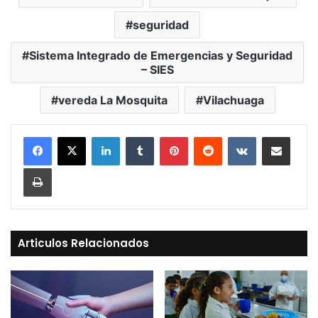
seguridad
Sistema Integrado de Emergencias y Seguridad
– SIES
vereda La Mosquita
Vilachuaga
LinkedIn
Tumblr
Pinterest
Reddit
VKontakte
Compartir vía Mail
Print
Articulos Relacionados