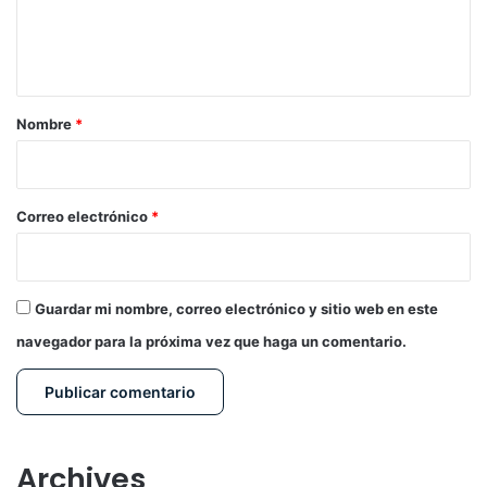
n
t
a
r
Nombre
*
i
o
*
Correo electrónico
*
Guardar mi nombre, correo electrónico y sitio web en este
navegador para la próxima vez que haga un comentario.
Archives