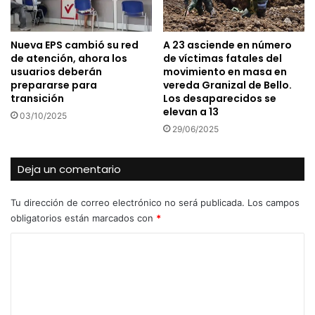
Nueva EPS cambió su red
A 23 asciende en número
de atención, ahora los
de víctimas fatales del
usuarios deberán
movimiento en masa en
prepararse para
vereda Granizal de Bello.
transición
Los desaparecidos se
elevan a 13
03/10/2025
29/06/2025
Deja un comentario
Tu dirección de correo electrónico no será publicada.
Los campos
obligatorios están marcados con
*
C
o
m
e