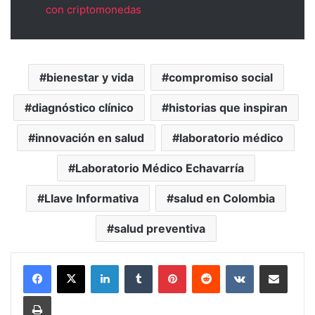
con criptomonedas
bienestar y vida
compromiso social
diagnóstico clínico
historias que inspiran
innovación en salud
laboratorio médico
Laboratorio Médico Echavarría
Llave Informativa
salud en Colombia
salud preventiva
LinkedIn
Tumblr
Pinterest
Reddit
VKontakte
Compartir vía Mail
Print