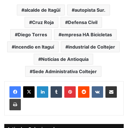
alcalde de Itagüí
autopista Sur.
Cruz Roja
Defensa Civil
Diego Torres
empresa HA Bicicletas
incendio en Itaguí
industrial de Coltejer
Noticias de Antioquia
Sede Administrativa Coltejer
LinkedIn
Tumblr
Pinterest
Reddit
VKontakte
Compartir vía Mail
Print