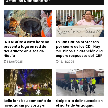
Articulos Relacionados
¡ATENCIÓN! A esta hora se
En San Carlos protestan
presenta fuga en red de
por cierre de los CDI: Hay
acueducto en Altos de
236 niños sin atención a la
Niquía
espera respuesta del ICBF
14/06/2025
15/11/2025
Bello lanzó su campaña de
Golpe a la delincuencia en
navidad sin pólvora y en
el norte de Antioquia: