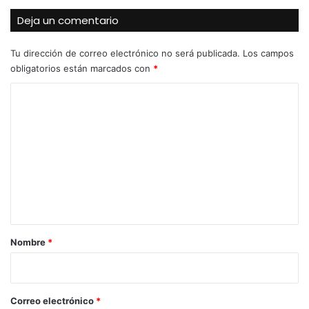
Deja un comentario
Tu dirección de correo electrónico no será publicada.
Los campos
obligatorios están marcados con
*
C
o
m
e
n
t
a
r
Nombre
*
i
o
*
Correo electrónico
*