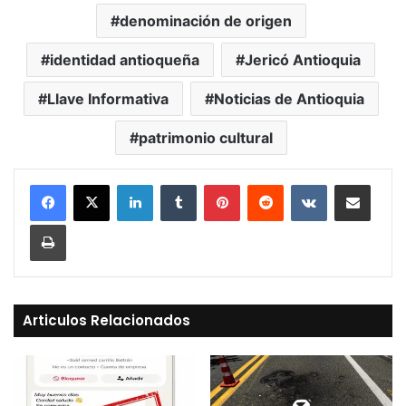
denominación de origen
identidad antioqueña
Jericó Antioquia
Llave Informativa
Noticias de Antioquia
patrimonio cultural
LinkedIn
Tumblr
Pinterest
Reddit
VKontakte
Compartir vía Mail
Print
Articulos Relacionados