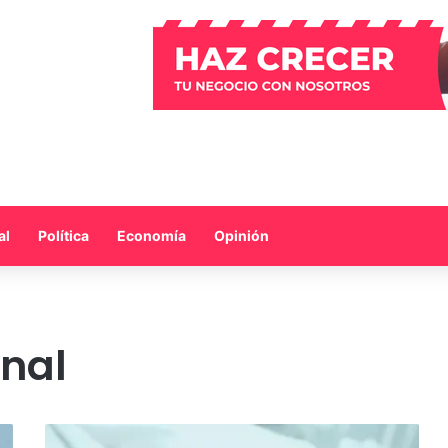
al
Política
Economía
Opinión
onal
Hoy