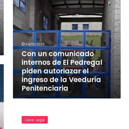
El
Pedregal
piden
autoriazar
el
ingreso
de
la
04/10/2025
Veeduría
Con un comunicado
Penitenciaria
internos de El Pedregal
piden autoriazar el
ingreso de la Veeduría
Penitenciaria
Con
derecho
Llave Legal
de
petición