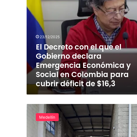
declara
Emergencia
Económica
y
Social
en
23/12/2025
Colombia
El Decreto con el que el
para
Gobierno declara
cubrir
déficit
Emergencia Económica y
de
Social en Colombia para
$16,3
cubrir déficit de $16,3
Con
huelga
Medellín
de
hambre
interno