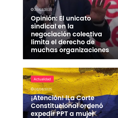
de
muchas
20/08/2025
organizaciones
Opinión: El unicato
sindical en la
negociación colectiva
limita el derecho de
muchas organizaciones
¡Atención!
lLa
Actualidad
Corte
Constitucional
06/08/2025
ordenó
¡Atención! lLa Corte
expedir
PPT
Constitucional ordenó
a
expedir PPT a mujer
mujer