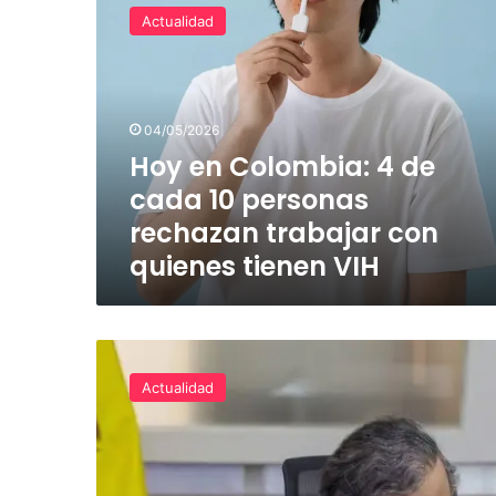
en
Actualidad
Colombia:
4
de
cada
10
04/05/2026
personas
Hoy en Colombia: 4 de
rechazan
cada 10 personas
trabajar
con
rechazan trabajar con
quienes
quienes tienen VIH
tienen
VIH
El
Decreto
Actualidad
con
el
que
el
Gobierno