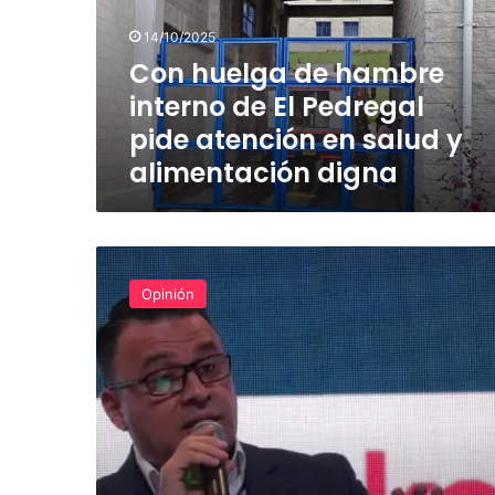
de
El
14/10/2025
Pedregal
Con huelga de hambre
pide
interno de El Pedregal
atención
en
pide atención en salud y
salud
alimentación digna
y
alimentación
digna
Opinión:
El
Opinión
unicato
sindical
en
la
negociación
colectiva
limita
el
derecho