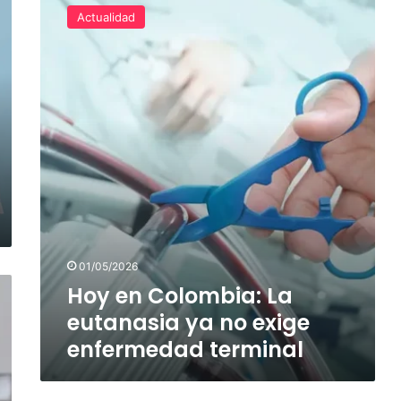
en
Actualidad
Colombia:
La
eutanasia
ya
no
exige
enfermedad
terminal
01/05/2026
Hoy en Colombia: La
eutanasia ya no exige
enfermedad terminal