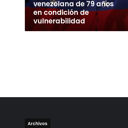
venezolana de 79 años
venezolana
de
en condición de
79
vulnerabilidad
años
en
condición
de
vulnerabilidad
Archivos
Archivos