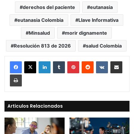
derechos del paciente
eutanasia
eutanasia Colombia
Llave Informativa
Minsalud
morir dignamente
Resolución 813 de 2026
salud Colombia
LinkedIn
Tumblr
Pinterest
Reddit
VKontakte
Compartir vía Mail
Print
Articulos Relacionados