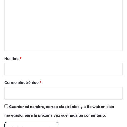
o
m
e
n
t
a
r
Nombre
*
i
o
*
Correo electrónico
*
Guardar mi nombre, correo electrónico y sitio web en este
navegador para la próxima vez que haga un comentario.