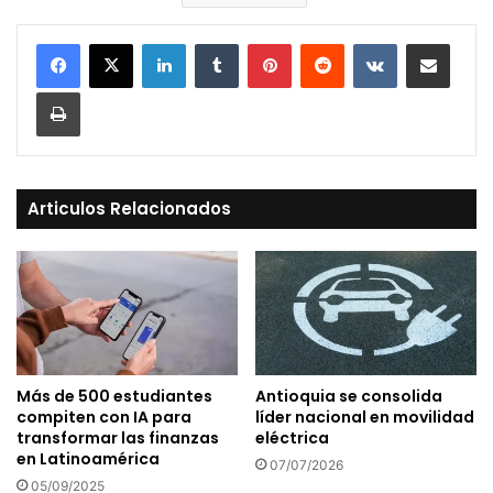
LinkedIn
Tumblr
Pinterest
Reddit
VKontakte
Compartir vía Mail
Print
Articulos Relacionados
Más de 500 estudiantes
Antioquia se consolida
compiten con IA para
líder nacional en movilidad
transformar las finanzas
eléctrica
en Latinoamérica
07/07/2026
05/09/2025