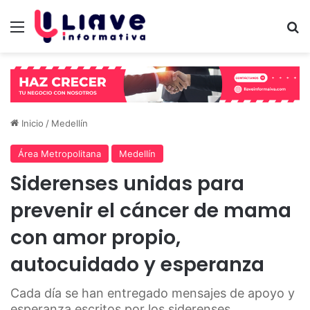
Menú
B
Inicio
/
Medellín
Área Metropolitana
Medellín
Siderenses unidas para
prevenir el cáncer de mama
con amor propio,
autocuidado y esperanza
Cada día se han entregado mensajes de apoyo y
esperanza escritos por los siderenses