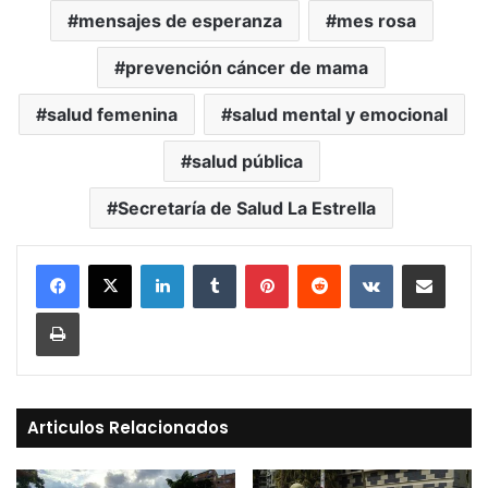
mensajes de esperanza
mes rosa
prevención cáncer de mama
salud femenina
salud mental y emocional
salud pública
Secretaría de Salud La Estrella
LinkedIn
Tumblr
Pinterest
Reddit
VKontakte
Compartir vía Mail
Print
Articulos Relacionados