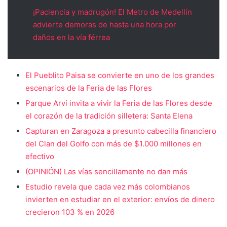
¡Paciencia y madrugón! El Metro de Medellín
advierte demoras de hasta una hora por
daños en la vía férrea
El Pueblito Paisa se convierte en uno de los grandes
escenarios de la Feria de las Flores
Parque Arví invita a vivir la Feria de las Flores desde
el corazón de la tradición silletera: Santa Elena
Capturan en Zaragoza a presunto cabecilla financiero
del Clan del Golfo con más de $1.000 millones en
efectivo
(OPINIÓN) Las vías sencillamente no dan más
Estudio revela que cada vez más colombianos
invierten en estudiar en el exterior: envíos de dinero
crecieron 103 % en 2026