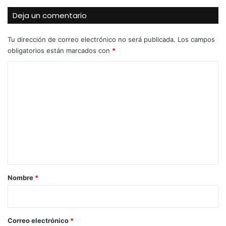
Deja un comentario
Tu dirección de correo electrónico no será publicada.
Los campos
obligatorios están marcados con
*
C
o
m
e
n
t
a
r
Nombre
*
i
o
*
Correo electrónico
*