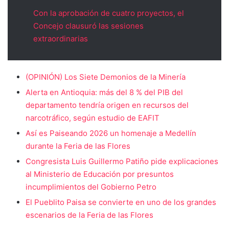
Con la aprobación de cuatro proyectos, el
Concejo clausuró las sesiones
extraordinarias
(OPINIÓN) Los Siete Demonios de la Minería
Alerta en Antioquia: más del 8 % del PIB del
departamento tendría origen en recursos del
narcotráfico, según estudio de EAFIT
Así es Paiseando 2026 un homenaje a Medellín
durante la Feria de las Flores
Congresista Luis Guillermo Patiño pide explicaciones
al Ministerio de Educación por presuntos
incumplimientos del Gobierno Petro
El Pueblito Paisa se convierte en uno de los grandes
escenarios de la Feria de las Flores