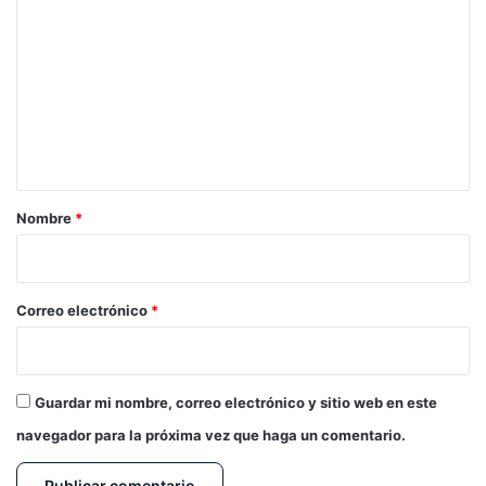
o
m
e
n
t
a
r
Nombre
*
i
o
*
Correo electrónico
*
Guardar mi nombre, correo electrónico y sitio web en este
navegador para la próxima vez que haga un comentario.