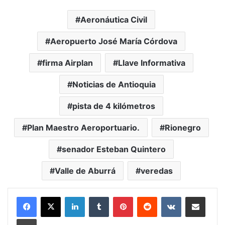
Aeronáutica Civil
Aeropuerto José María Córdova
firma Airplan
Llave Informativa
Noticias de Antioquia
pista de 4 kilómetros
Plan Maestro Aeroportuario.
Rionegro
senador Esteban Quintero
Valle de Aburrá
veredas
LinkedIn
Tumblr
Pinterest
Reddit
VKontakte
Compartir vía Mail
Print