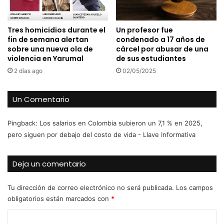
Tres homicidios durante el
Un profesor fue
fin de semana alertan
condenado a 17 años de
sobre una nueva ola de
cárcel por abusar de una
violencia en Yarumal
de sus estudiantes
2 días ago
02/05/2025
Un Comentario
Pingback:
Los salarios en Colombia subieron un 7,1 % en 2025,
pero siguen por debajo del costo de vida - Llave Informativa
Deja un comentario
Tu dirección de correo electrónico no será publicada.
Los campos
obligatorios están marcados con
*
C