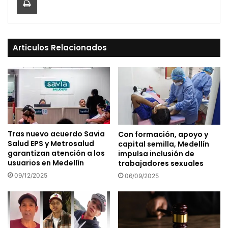
Articulos Relacionados
Tras nuevo acuerdo Savia
Con formación, apoyo y
Salud EPS y Metrosalud
capital semilla, Medellín
garantizan atención a los
impulsa inclusión de
usuarios en Medellín
trabajadores sexuales
09/12/2025
06/09/2025