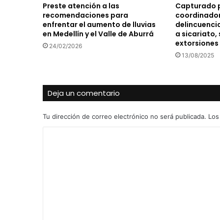
Preste atención a las
Capturado 
recomendaciones para
coordinador
enfrentar el aumento de lluvias
delincuencia
en Medellín y el Valle de Aburrá
a sicariato,
extorsiones
24/02/2026
13/08/2025
Deja un comentario
Tu dirección de correo electrónico no será publicada.
Los
C
o
m
e
n
t