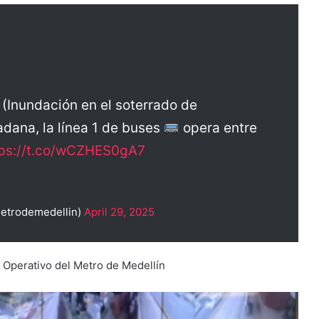
a (Inundación en el soterrado de
adana, la línea 1 de buses
opera entre
tps://t.co/wCZHES0gA7
etrodemedellin)
April 29, 2025
a Operativo del Metro de Medellín