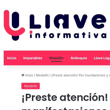
Inicio
Imparables
Medellín
Antioquia
Llave Leg
Inicio
/
Medellín
/
¡Preste atención! Por inundaciones y 
Medellín
¡Preste atención!