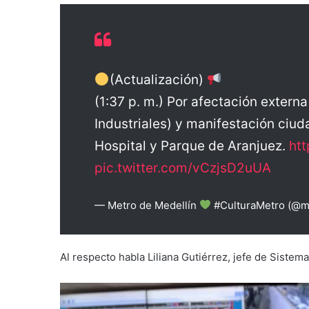
(Actualización)
(1:37 p. m.) Por afectación extern
Industriales) y manifestación ciud
Hospital y Parque de Aranjuez.
ht
pic.twitter.com/vCzjsD2uUA
— Metro de Medellín
#CulturaMetro (@m
Al respecto habla Liliana Gutiérrez, jefe de Sistem