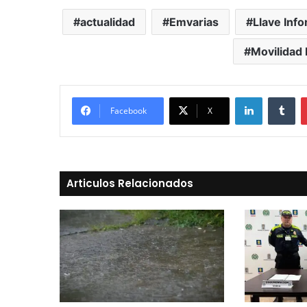
actualidad
Emvarias
Llave Info
Movilidad 
LinkedIn
Tu
Facebook
X
Articulos Relacionados