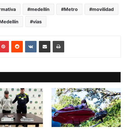
rmativa
medellín
Metro
movilidad
Medellín
vías
mblr
Pinterest
Reddit
VKontakte
Compartir vía Mail
Print