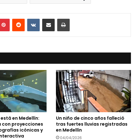
mblr
Pinterest
Reddit
VKontakte
Compartir vía Mail
Print
o está en Medellín:
Un niño de cinco años falleció
 con proyecciones
tras fuertes lluvias registradas
ografías icónicas y
en Medellín
interactiva
04/04/2026