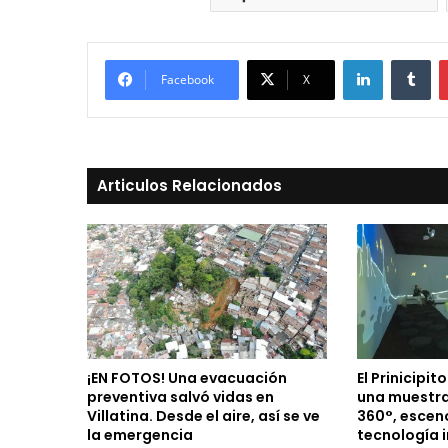
LinkedIn
Tu
Facebook
X
Articulos Relacionados
¡EN FOTOS! Una evacuación
El Prinicipit
preventiva salvó vidas en
una muestra
Villatina. Desde el aire, así se ve
360°, escen
la emergencia
tecnología 