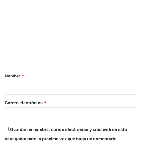
C
o
m
e
n
t
a
r
Nombre
*
i
o
*
Correo electrónico
*
Guardar mi nombre, correo electrónico y sitio web en este
navegador para la próxima vez que haga un comentario.