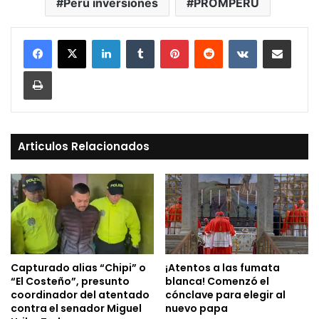
Perú inversiones
PROMPERÚ
LinkedIn
Tumblr
Pinterest
Reddit
VKontakte
Compartir vía Mail
Print
Articulos Relacionados
Capturado alias “Chipi” o
¡Atentos a las fumata
“El Costeño”, presunto
blanca! Comenzó el
coordinador del atentado
cónclave para elegir al
contra el senador Miguel
nuevo papa