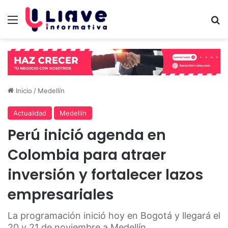
Menú
B
Inicio
/
Medellín
Actualidad
Medellín
Perú inició agenda en
Colombia para atraer
inversión y fortalecer lazos
empresariales
La programación inició hoy en Bogotá y llegará el
20 y 21 de noviembre a Medellín