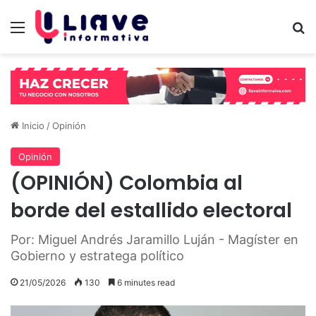
Menú
B
Inicio
/
Opinión
Opinión
(OPINIÓN) Colombia al
borde del estallido electoral
Por: Miguel Andrés Jaramillo Luján - Magíster en
Gobierno y estratega político
21/05/2026
130
6 minutes read