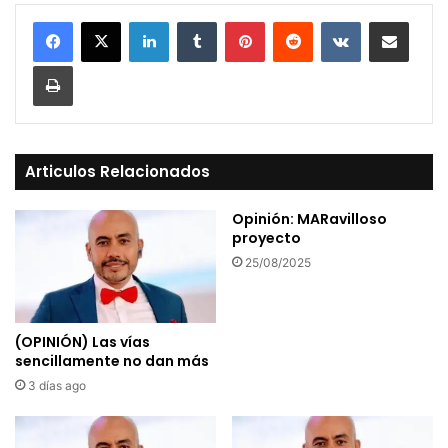
LinkedIn
Tumblr
Pinterest
Reddit
VKontakte
Compartir vía Mail
Print
Articulos Relacionados
Opinión: MARavilloso
proyecto
25/08/2025
(OPINIÓN) Las vías
sencillamente no dan más
3 días ago