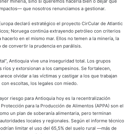
ener minería, sino si queremos hacerla bien o dejar que
 impactos— que nosotros renunciamos a gestionar.
 Europa declaró estratégico el proyecto CirCular de Atlantic
icos; Noruega continúa extrayendo petróleo con criterios
 hacerlo en el mismo mar. Ellos no temen a la minería, la
 de convertir la prudencia en parálisis.
al”, Antioquia vive una inseguridad total. Los grupos
 ríos y extorsionan a los campesinos. Se fortalecen,
ece olvidar a las víctimas y castigar a los que trabajan
es con escoltas, los legales con miedo.
ayor riesgo para Antioquia hoy es la recentralización
e Protección para la Producción de Alimentos (APPA) son el
omo un plan de soberanía alimentaria, pero terminan
autoridades locales y regionales. Según el informe técnico
odrían limitar el uso del 65,5% del suelo rural —más de