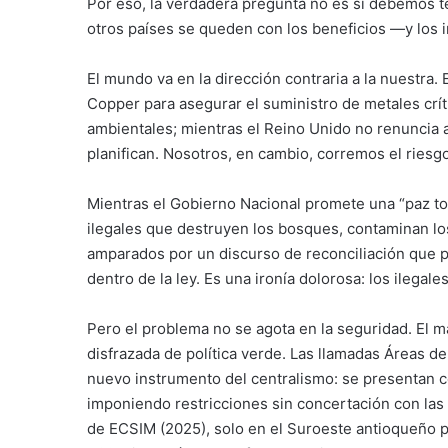
Por eso, la verdadera pregunta no es si debemos t
otros países se queden con los beneficios —y los
El mundo va en la dirección contraria a la nuestra.
Copper para asegurar el suministro de metales crít
ambientales; mientras el Reino Unido no renuncia a
planifican. Nosotros, en cambio, corremos el riesgo
Mientras el Gobierno Nacional promete una “paz tot
ilegales que destruyen los bosques, contaminan los
amparados por un discurso de reconciliación que par
dentro de la ley. Es una ironía dolorosa: los ilegal
Pero el problema no se agota en la seguridad. El m
disfrazada de política verde. Las llamadas Áreas d
nuevo instrumento del centralismo: se presentan c
imponiendo restricciones sin concertación con las 
de ECSIM (2025), solo en el Suroeste antioqueño p