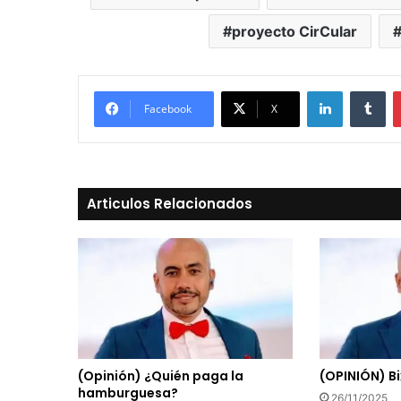
proyecto CirCular
LinkedIn
Tu
Facebook
X
Articulos Relacionados
(Opinión) ¿Quién paga la
(OPINIÓN) B
hamburguesa?
26/11/2025