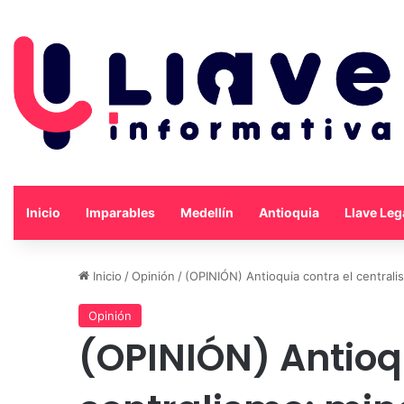
Inicio
Imparables
Medellín
Antioquia
Llave Leg
Inicio
/
Opinión
/
(OPINIÓN) Antioquia contra el centrali
Opinión
(OPINIÓN) Antioq