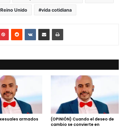
Reino Unido
vida cotidiana
mblr
Pinterest
Reddit
VKontakte
Compartir vía Mail
Print
ixesuales armados
(OPINIÓN) Cuando el deseo de
cambio se convierte en