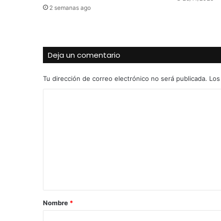
2 semanas ago
Deja un comentario
Tu dirección de correo electrónico no será publicada.
Los
C
o
m
e
n
t
a
r
Nombre
*
i