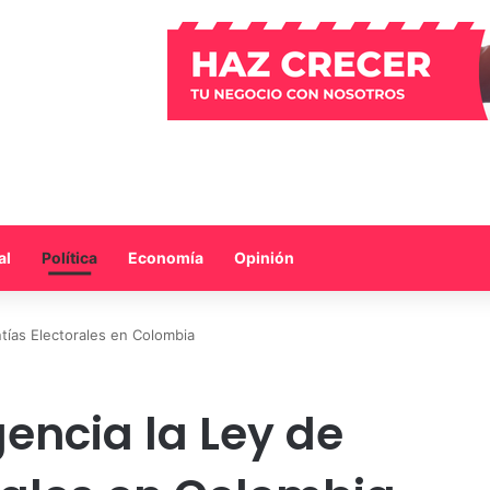
al
Política
Economía
Opinión
ntías Electorales en Colombia
gencia la Ley de