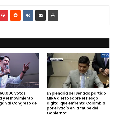
mblr
Pinterest
Reddit
VKontakte
Compartir vía Mail
Print
60.000 votos,
En plenaria del Senado partido
a y el movimiento
MIRA alertó sobre el riesgo
gan al Congreso de
digital que enfrenta Colombia
por el vacío en la “nube del
Gobierno”