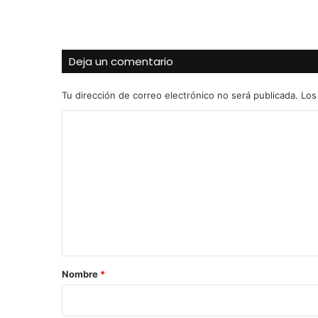
Deja un comentario
Tu dirección de correo electrónico no será publicada.
Los
C
o
m
e
n
t
a
r
Nombre
*
i
o