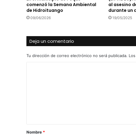
comenzó la Semana Ambiental
al asesino d
de Hidroituango
durante un 
09/06/2026
19/05/2025
Deja un comentario
Tu dirección de correo electrónico no será publicada.
Los
C
o
m
e
n
t
a
r
Nombre
*