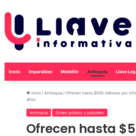
Inicio
Imparables
Medellín
Antioquia
Llave Leg
Inicio
/
Antioquia
/
Ofrecen hasta $500 millones por info
años
Antioquia
Orden público y judiciales
Ofrecen hasta $5