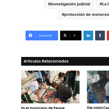
investigación judicial
La 
protección de menores
LinkedIn
Tu
Facebook
X
Articulos Relacionados
En el municipio de Peque
(EN VIDEO)A