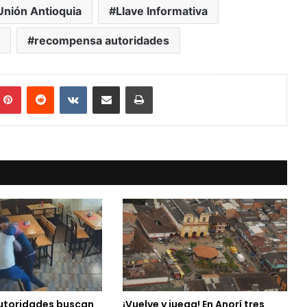
Unión Antioquia
Llave Informativa
recompensa autoridades
mblr
Pinterest
Reddit
VKontakte
Compartir vía Mail
Print
utoridades buscan
¡Vuelve y juega! En Anorí tres